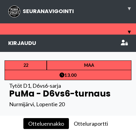
▾
SEURANAVIGOINTI
▾
KIRJAUDU
22
MAA
13.00
Tytöt D1
,
D6vs6-sarja
PuMa - D6vs6-turnaus
Nurmijärvi, Lopentie 20
Otteluennakko
Otteluraportti