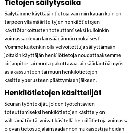
Tietojen säilytysaika
Säilytämme käyttäjän tietoja vain niin kauan kuin on
tarpeen yllä määriteltyjen henkilötietojen
käyttötarkoitusten toteuttamiseksi kulloinkin
voimassaolevan lainsäädännön mukaisesti.
Voimme kuitenkin olla velvoitettuja säilyttämään
joitakin käyttäjän henkilötietoja noudattaaksemme
kirjanpito- tai muuta pakottavaa lainsäädäntöä myös
asiakassuhteen tai muun henkilötietojen
käsittelyperusteen päättymisen jälkeen.
Henkilötietojen käsittelijät
Seuran työntekijät, joiden työtehtävien
toteuttamiseksi henkilötietojen käsittely on
välttämätöntä, voivat käsitellä henkilötietoja voimassa
olevan tietosuojalainsäädännön mukaisesti ja heidän