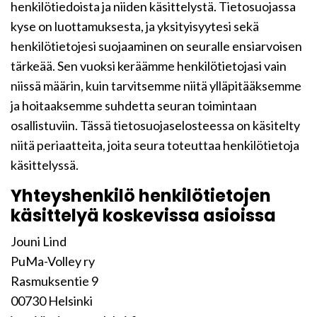
henkilötiedoista ja niiden käsittelystä. Tietosuojassa
kyse on luottamuksesta, ja yksityisyytesi sekä
henkilötietojesi suojaaminen on seuralle ensiarvoisen
tärkeää. Sen vuoksi keräämme henkilötietojasi vain
niissä määrin, kuin tarvitsemme niitä ylläpitääksemme
ja hoitaaksemme suhdetta seuran toimintaan
osallistuviin. Tässä tietosuojaselosteessa on käsitelty
niitä periaatteita, joita seura toteuttaa henkilötietoja
käsittelyssä.
Yhteyshenkilö henkilötietojen
käsittelyä koskevissa asioissa
Jouni Lind
PuMa-Volley ry
Rasmuksentie 9
00730 Helsinki