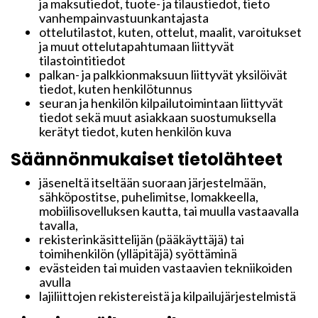
ja maksutiedot, tuote- ja tilaustiedot, tieto
vanhempainvastuunkantajasta
ottelutilastot, kuten, ottelut, maalit, varoitukset
ja muut ottelutapahtumaan liittyvät
tilastointitiedot
palkan- ja palkkionmaksuun liittyvät yksilöivät
tiedot, kuten henkilötunnus
seuran ja henkilön kilpailutoimintaan liittyvät
tiedot sekä muut asiakkaan suostumuksella
kerätyt tiedot, kuten henkilön kuva
Säännönmukaiset tietolähteet
jäseneltä itseltään suoraan järjestelmään,
sähköpostitse, puhelimitse, lomakkeella,
mobiilisovelluksen kautta, tai muulla vastaavalla
tavalla,
rekisterinkäsittelijän (pääkäyttäjä) tai
toimihenkilön (ylläpitäjä) syöttäminä
evästeiden tai muiden vastaavien tekniikoiden
avulla
lajiliittojen rekistereistä ja kilpailujärjestelmistä