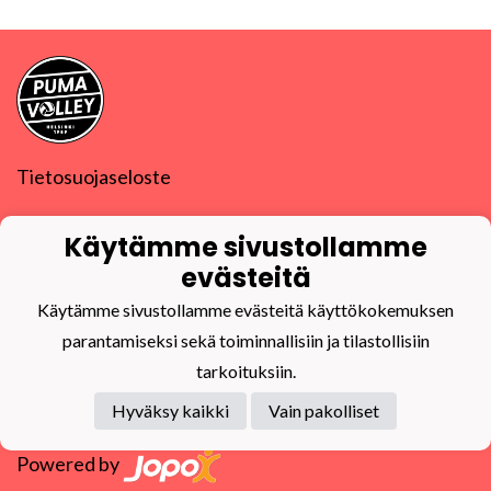
Tietosuojaseloste
PuMa-Volley ry
Käytämme sivustollamme
Y-tunnus
0832270-9
puma@puma-volley.fi
evästeitä
Linkki muihin yhteystietoihin
Käytämme sivustollamme evästeitä käyttökokemuksen
PuMa-Webmail
parantamiseksi sekä toiminnallisiin ja tilastollisiin
tarkoituksiin.
Hyväksy kaikki
Vain pakolliset
Powered by