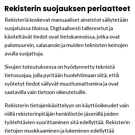
Rekisterin suojauksen periaatteet
Rekisteriä koskevat manuaaliset aineistot säilytetään
suojatuissa tiloissa. Digitaalisesti tallennetut ja
käsiteltävät tiedot ovat tietokannoissa, jotka ovat
palomuurein, salasanoin ja muiden teknisten keinojen
avulla suojattuja.
Sivujen toteutuksessa on hyödynnetty teknistä
tietosuojaa, jolla pyritään huolehtimaan siitä, että̈
syötetyt tiedot säilyvät muuttumattomina ja ovat
saatavilla vain tietoon oikeutetuille.
Rekisterin tietojenkäsittelyyn on käyttöoikeudet vain
niillä rekisterinpitäjän henkilöstön jäsenillä joiden
työtehtävien suorittaminen sitä edellyttää. Rekisterin
tietojen muokkaaminen ja lukeminen edellyttää