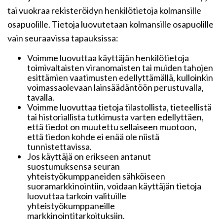
tai vuokraa rekisteröidyn henkilötietoja kolmansille
osapuolille. Tietoja luovutetaan kolmansille osapuolille
vain seuraavissa tapauksissa:
Voimme luovuttaa käyttäjän henkilötietoja
toimivaltaisten viranomaisten tai muiden tahojen
esittämien vaatimusten edellyttämällä, kulloinkin
voimassaolevaan lainsäädäntöön perustuvalla,
tavalla.
Voimme luovuttaa tietoja tilastollista, tieteellistä
tai historiallista tutkimusta varten edellyttäen,
että tiedot on muutettu sellaiseen muotoon,
että tiedon kohde ei enää ole niistä
tunnistettavissa.
Jos käyttäjä on erikseen antanut
suostumuksensa seuran
yhteistyökumppaneiden sähköiseen
suoramarkkinointiin, voidaan käyttäjän tietoja
luovuttaa tarkoin valituille
yhteistyökumppaneille
markkinointitarkoituksiin.