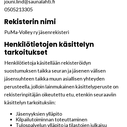
jouni.lind@saunalahti.fi
0505213305
Rekisterin nimi
PuMa-Volley ry jäsenrekisteri
Henkilötietojen käsittelyn
tarkoitukset
Henkilötietoja käsitellään rekisteröidyn
suostumuksen taikka seuran ja jäsenen välisen
jäsensuhteen taikka muun asiallisen yhteyden
perusteella, jolloin lainmukainen käsittelyperuste on
rekisterinpitäjän oikeutettu etu, etenkin seuraaviin
käsittelyn tarkoituksiin:
Jäsenyyksien ylläpito
Kilpailutoiminnan toteuttaminen
Tulospalvelun ylläpito ja tilastojen julkaisu