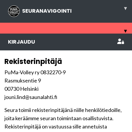
▾
SEURANAVIGOINTI
▾
KIRJAUDU
Rekisterinpitäjä
PuMa-Volley ry 0832270-9
Rasmuksentie 9
00730 Helsinki
jouni.lind@saunalahti.fi
Seura toimii rekisterinpitäjänä niille henkilötiedoille,
joita keräämme seuran toimintaan osallistuvista.
Rekisterinpitäjä on vastuussa sille annetuista