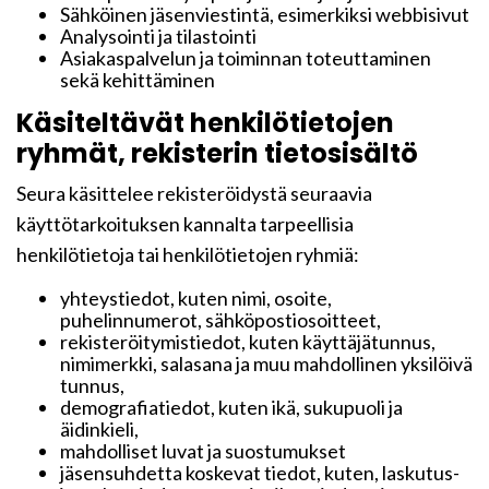
Sähköinen jäsenviestintä, esimerkiksi webbisivut
Analysointi ja tilastointi
Asiakaspalvelun ja toiminnan toteuttaminen
sekä kehittäminen
Käsiteltävät henkilötietojen
ryhmät, rekisterin tietosisältö
Seura käsittelee rekisteröidystä seuraavia
käyttötarkoituksen kannalta tarpeellisia
henkilötietoja tai henkilötietojen ryhmiä:
yhteystiedot, kuten nimi, osoite,
puhelinnumerot, sähköpostiosoitteet,
rekisteröitymistiedot, kuten käyttäjätunnus,
nimimerkki, salasana ja muu mahdollinen yksilöivä
tunnus,
demografiatiedot, kuten ikä, sukupuoli ja
äidinkieli,
mahdolliset luvat ja suostumukset
jäsensuhdetta koskevat tiedot, kuten, laskutus-