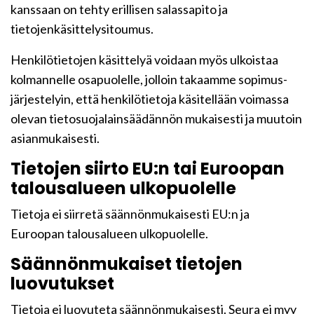
kanssaan on tehty erillisen salassapito ja
tietojenkäsittelysitoumus.
Henkilötietojen käsittelyä voidaan myös ulkoistaa
kolmannelle osapuolelle, jolloin takaamme sopimus-
järjestelyin, että henkilötietoja käsitellään voimassa
olevan tietosuojalainsäädännön mukaisesti ja muutoin
asianmukaisesti.
Tietojen siirto EU:n tai Euroopan
talousalueen ulkopuolelle
Tietoja ei siirretä säännönmukaisesti EU:n ja
Euroopan talousalueen ulkopuolelle.
Säännönmukaiset tietojen
luovutukset
Tietoja ei luovuteta säännönmukaisesti. Seura ei myy