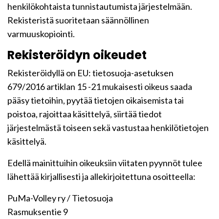
henkilökohtaista tunnistautumista järjestelmään.
Rekisteristä suoritetaan säännöllinen
varmuuskopiointi.
Rekisteröidyn oikeudet
Rekisteröidyllä on EU: tietosuoja-asetuksen
679/2016 artiklan 15 -21 mukaisesti oikeus saada
pääsy tietoihin, pyytää tietojen oikaisemista tai
poistoa, rajoittaa käsittelyä, siirtää tiedot
järjestelmästä toiseen sekä vastustaa henkilötietojen
käsittelyä.
Edellä mainittuihin oikeuksiin viitaten pyynnöt tulee
lähettää kirjallisesti ja allekirjoitettuna osoitteella:
PuMa-Volley ry / Tietosuoja
Rasmuksentie 9