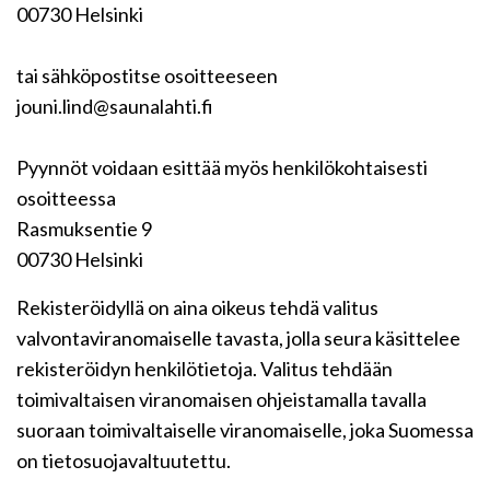
00730 Helsinki
tai sähköpostitse osoitteeseen
jouni.lind@saunalahti.fi
Pyynnöt voidaan esittää myös henkilökohtaisesti
osoitteessa
Rasmuksentie 9
00730 Helsinki
Rekisteröidyllä on aina oikeus tehdä valitus
valvontaviranomaiselle tavasta, jolla seura käsittelee
rekisteröidyn henkilötietoja. Valitus tehdään
toimivaltaisen viranomaisen ohjeistamalla tavalla
suoraan toimivaltaiselle viranomaiselle, joka Suomessa
on tietosuojavaltuutettu.