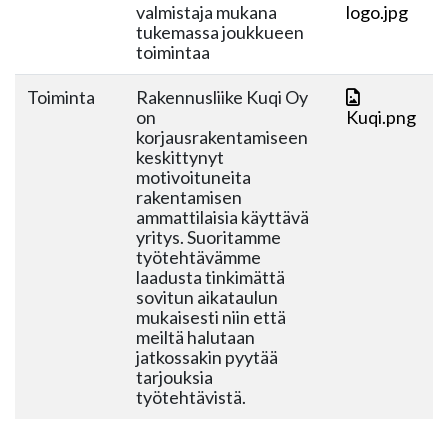
valmistaja mukana
logo.jpg
tukemassa joukkueen
toimintaa
Toiminta
Rakennusliike Kuqi Oy
on
Kuqi.png
korjausrakentamiseen
keskittynyt
motivoituneita
rakentamisen
ammattilaisia käyttävä
yritys. Suoritamme
työtehtävämme
laadusta tinkimättä
sovitun aikataulun
mukaisesti niin että
meiltä halutaan
jatkossakin pyytää
tarjouksia
työtehtävistä.