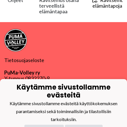
Ohjeet
Ravitsemus osana
Ravitsemus o
terveellistä
elämäntapoja 18
elämäntapaa
Tietosuojaseloste
PuMa-Volley ry
Y-tunnus
0832270-9
puma@puma-volley.fi
Käytämme sivustollamme
Linkki muihin yhteystietoihin
evästeitä
PuMa-Webmail
Käytämme sivustollamme evästeitä käyttökokemuksen
parantamiseksi sekä toiminnallisiin ja tilastollisiin
tarkoituksiin.