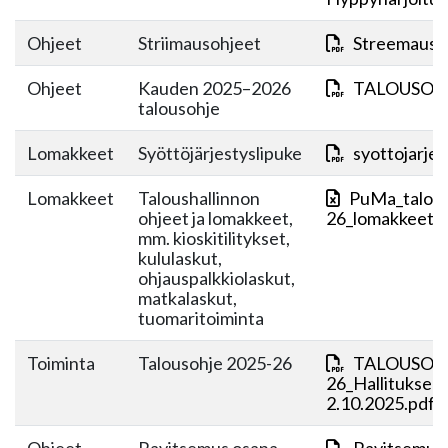
Ohjeet
Striimausohjeet
Streemaus-o
Ohjeet
Kauden 2025–2026
TALOUSOHJ
talousohje
Lomakkeet
Syöttöjärjestyslipuke
syottojarjes
Lomakkeet
Taloushallinnon
PuMa_talous
ohjeet ja lomakkeet,
26_lomakkeet+j
mm. kioskitilitykset,
kululaskut,
ohjauspalkkiolaskut,
matkalaskut,
tuomaritoiminta
Toiminta
Talousohje 2025-26
TALOUSOHJ
26_Hallituksen
2.10.2025.pdf