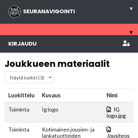
▾
SEURANAVIGOINTI
▾
KIRJAUDU
Joukkueen materiaalit
Luokittelu
Kuvaus
Nimi
Toiminta
Ig logo
IG
logo.jpg
Toiminta
Kotimainen jousien- ja
lankatuotteiden
Jousiteos