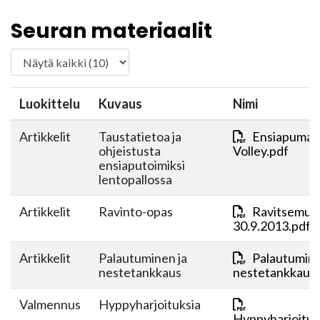
Seuran materiaalit
Luokittelu
Kuvaus
Nimi
Artikkelit
Taustatietoa ja
Ensiapumate
ohjeistusta
Volley.pdf
ensiaputoimiksi
lentopallossa
Artikkelit
Ravinto-opas
Ravitsemus
30.9.2013.pdf
Artikkelit
Palautuminen ja
Palautumine
nestetankkaus
nestetankkaus.
Valmennus
Hyppyharjoituksia
Hyppyharjoituk