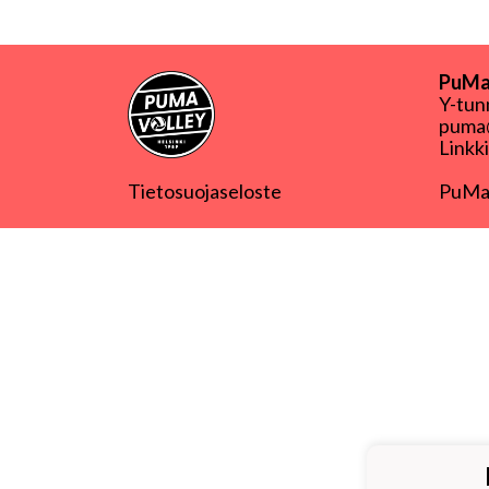
PuMa-
Y-tu
puma@
Linkk
Tietosuojaseloste
PuMa