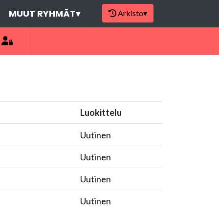
MUUT RYHMÄT
▾
Arkisto
▾
Luokittelu
Uutinen
Uutinen
Uutinen
Uutinen