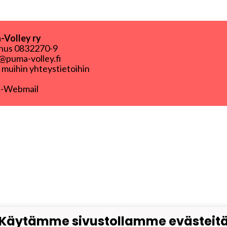
Volley ry
nnus
0832270-9
puma-volley.fi
i muihin yhteystietoihin
-Webmail
Käytämme sivustollamme evästeit