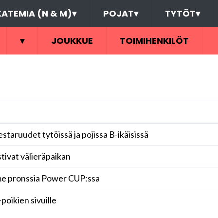
ATEMIA (N & M)
▾
POJAT
▾
TYTÖT
▾
▾
JOUKKUE
TOIMIHENKILÖT
taruudet tytöissä ja pojissa B-ikäisissä
tivat välieräpaikan
e pronssia Power CUP:ssa
oikien sivuille