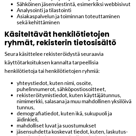
Sähköinen jäsenviestintä, esimerkiksi webbisivut
Analysointi ja tilastointi
Asiakaspalvelun ja toiminnan toteuttaminen
sekä kehittäminen
Käsiteltävät henkilötietojen
ryhmät, rekisterin tietosisältö
Seura käsittelee rekisteröidystä seuraavia
käyttötarkoituksen kannalta tarpeellisia
henkilötietoja tai henkilötietojen ryhmiä:
yhteystiedot, kuten nimi, osoite,
puhelinnumerot, sähköpostiosoitteet,
rekisteröitymistiedot, kuten käyttäjätunnus,
nimimerkki, salasana ja muu mahdollinen yksilöivä
tunnus,
demografiatiedot, kuten ikä, sukupuoli ja
äidinkieli,
mahdolliset luvat ja suostumukset
jäsensuhdetta koskevat tiedot, kuten, laskutus-