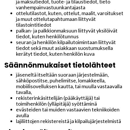
ja maksutiedot, tuote- ja tilaustiedot, tieto
vanhempainvastuunkantajasta
ottelutilastot, kuten, ottelut, maalit, varoitukset
ja muut ottelutapahtumaan liittyvät
tilastointitiedot
palkan- ja palkkionmaksuun liittyvät yksilöivät
tiedot, kuten henkilötunnus
seuran ja henkilön kilpailutoimintaan liittyvät
tiedot sekä muut asiakkaan suostumuksella
kerätyt tiedot, kuten henkilön kuva
Säännönmukaiset tietolähteet
jäseneltä itseltään suoraan järjestelmään,
sähköpostitse, puhelimitse, lomakkeella,
mobiilisovelluksen kautta, tai muulla vastaavalla
tavalla,
rekisterinkäsittelijän (pääkäyttäjä) tai
toimihenkilön (ylläpitäjä) syöttäminä
evästeiden tai muiden vastaavien tekniikoiden
avulla
lajiliittojen rekistereistä ja kilpailujärjestelmistä