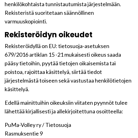
henkilökohtaista tunnistautumista järjestelmään.
Rekisteristä suoritetaan säännöllinen
varmuuskopiointi.
Rekisteröidyn oikeudet
Rekisteröidyllä on EU: tietosuoja-asetuksen
679/2016 artiklan 15 -21 mukaisesti oikeus saada
pääsy tietoihin, pyytää tietojen oikaisemista tai
poistoa, rajoittaa käsittelyä, siirtää tiedot
järjestelmästä toiseen sekä vastustaa henkilötietojen
käsittelyä.
Edellä mainittuihin oikeuksiin viitaten pyynnöt tulee
lähettää kirjallisesti ja allekirjoitettuna osoitteella:
PuMa-Volley ry / Tietosuoja
Rasmuksentie 9