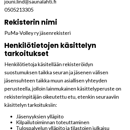
jouni.lind@saunalahti.fi
0505213305
Rekisterin nimi
PuMa-Volley ry jäsenrekisteri
Henkilötietojen käsittelyn
tarkoitukset
Henkilötietoja käsitellään rekisteröidyn
suostumuksen taikka seuran ja jäsenen välisen
jäsensuhteen taikka muun asiallisen yhteyden
perusteella, jolloin lainmukainen käsittelyperuste on
rekisterinpitäjän oikeutettu etu, etenkin seuraaviin
käsittelyn tarkoituksiin:
Jäsenyyksien ylläpito
Kilpailutoiminnan toteuttaminen
Tulospalvelun ylläpito ja tilastojen julkaisu