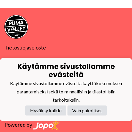
Tietosuojaseloste
PuMa-Volley ry
Käytämme sivustollamme
Y-tunnus
0832270-9
puma@puma-volley.fi
evästeitä
Linkki muihin yhteystietoihin
Käytämme sivustollamme evästeitä käyttökokemuksen
PuMa-Webmail
parantamiseksi sekä toiminnallisiin ja tilastollisiin
tarkoituksiin.
Hyväksy kaikki
Vain pakolliset
Powered by