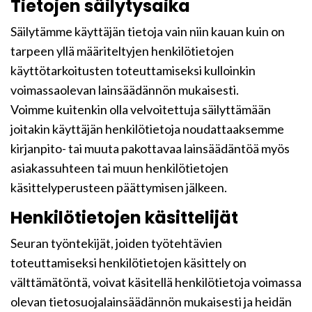
Tietojen säilytysaika
Säilytämme käyttäjän tietoja vain niin kauan kuin on
tarpeen yllä määriteltyjen henkilötietojen
käyttötarkoitusten toteuttamiseksi kulloinkin
voimassaolevan lainsäädännön mukaisesti.
Voimme kuitenkin olla velvoitettuja säilyttämään
joitakin käyttäjän henkilötietoja noudattaaksemme
kirjanpito- tai muuta pakottavaa lainsäädäntöä myös
asiakassuhteen tai muun henkilötietojen
käsittelyperusteen päättymisen jälkeen.
Henkilötietojen käsittelijät
Seuran työntekijät, joiden työtehtävien
toteuttamiseksi henkilötietojen käsittely on
välttämätöntä, voivat käsitellä henkilötietoja voimassa
olevan tietosuojalainsäädännön mukaisesti ja heidän