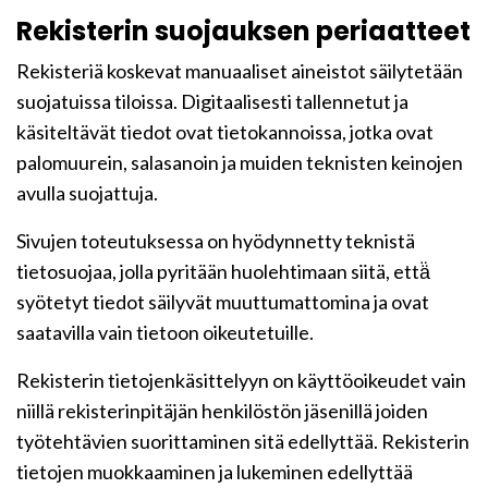
Rekisterin suojauksen periaatteet
Rekisteriä koskevat manuaaliset aineistot säilytetään
suojatuissa tiloissa. Digitaalisesti tallennetut ja
käsiteltävät tiedot ovat tietokannoissa, jotka ovat
palomuurein, salasanoin ja muiden teknisten keinojen
avulla suojattuja.
Sivujen toteutuksessa on hyödynnetty teknistä
tietosuojaa, jolla pyritään huolehtimaan siitä, että̈
syötetyt tiedot säilyvät muuttumattomina ja ovat
saatavilla vain tietoon oikeutetuille.
Rekisterin tietojenkäsittelyyn on käyttöoikeudet vain
niillä rekisterinpitäjän henkilöstön jäsenillä joiden
työtehtävien suorittaminen sitä edellyttää. Rekisterin
tietojen muokkaaminen ja lukeminen edellyttää