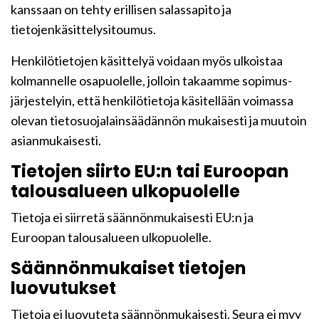
kanssaan on tehty erillisen salassapito ja
tietojenkäsittelysitoumus.
Henkilötietojen käsittelyä voidaan myös ulkoistaa
kolmannelle osapuolelle, jolloin takaamme sopimus-
järjestelyin, että henkilötietoja käsitellään voimassa
olevan tietosuojalainsäädännön mukaisesti ja muutoin
asianmukaisesti.
Tietojen siirto EU:n tai Euroopan
talousalueen ulkopuolelle
Tietoja ei siirretä säännönmukaisesti EU:n ja
Euroopan talousalueen ulkopuolelle.
Säännönmukaiset tietojen
luovutukset
Tietoja ei luovuteta säännönmukaisesti. Seura ei myy