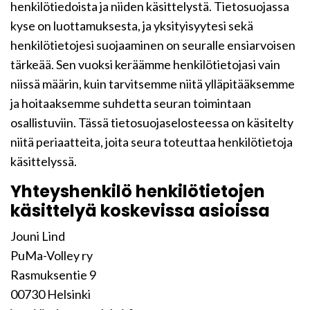
henkilötiedoista ja niiden käsittelystä. Tietosuojassa
kyse on luottamuksesta, ja yksityisyytesi sekä
henkilötietojesi suojaaminen on seuralle ensiarvoisen
tärkeää. Sen vuoksi keräämme henkilötietojasi vain
niissä määrin, kuin tarvitsemme niitä ylläpitääksemme
ja hoitaaksemme suhdetta seuran toimintaan
osallistuviin. Tässä tietosuojaselosteessa on käsitelty
niitä periaatteita, joita seura toteuttaa henkilötietoja
käsittelyssä.
Yhteyshenkilö henkilötietojen
käsittelyä koskevissa asioissa
Jouni Lind
PuMa-Volley ry
Rasmuksentie 9
00730 Helsinki