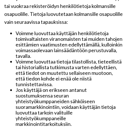
tai vuokraa rekisteröidyn henkilötietoja kolmansille
osapuolille. Tietoja luovutetaan kolmansille osapuolille
vain seuraavissa tapauksissa:
Voimme luovuttaa käyttäjän henkilötietoja
toimivaltaisten viranomaisten tai muiden tahojen
esittämien vaatimusten edellyttämällä, kulloinkin
voimassaolevaan lainsäädäntöön perustuvalla,
tavalla.
Voimme luovuttaa tietoja tilastollista, tieteellistä
tai historiallista tutkimusta varten edellyttäen,
että tiedot on muutettu sellaiseen muotoon,
että tiedon kohde ei enää ole niistä
tunnistettavissa.
Jos käyttäjä on erikseen antanut
suostumuksensa seuran
yhteistyökumppaneiden sähköiseen
suoramarkkinointiin, voidaan käyttäjän tietoja
luovuttaa tarkoin valituille
yhteistyökumppaneille
markkinointitarkoituksiin.