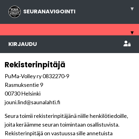
▾
SEURANAVIGOINTI
▾
KIRJAUDU
Rekisterinpitäjä
PuMa-Volley ry 0832270-9
Rasmuksentie 9
00730 Helsinki
jouni.lind@saunalahti.fi
Seura toimii rekisterinpitäjänä niille henkilötiedoille,
joita keräämme seuran toimintaan osallistuvista.
Rekisterinpitäjä on vastuussa sille annetuista