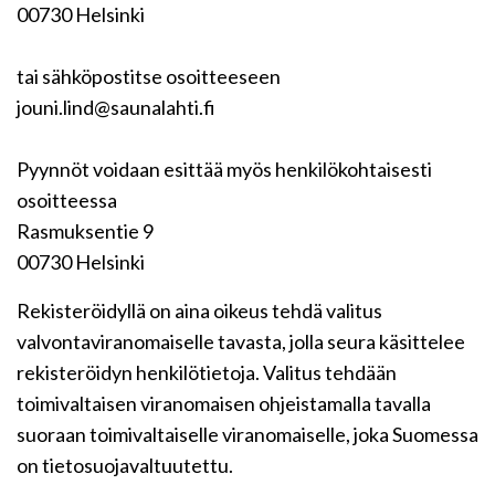
00730 Helsinki
tai sähköpostitse osoitteeseen
jouni.lind@saunalahti.fi
Pyynnöt voidaan esittää myös henkilökohtaisesti
osoitteessa
Rasmuksentie 9
00730 Helsinki
Rekisteröidyllä on aina oikeus tehdä valitus
valvontaviranomaiselle tavasta, jolla seura käsittelee
rekisteröidyn henkilötietoja. Valitus tehdään
toimivaltaisen viranomaisen ohjeistamalla tavalla
suoraan toimivaltaiselle viranomaiselle, joka Suomessa
on tietosuojavaltuutettu.