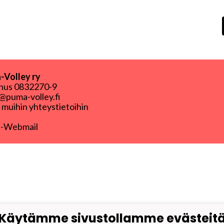
Volley ry
nnus
0832270-9
puma-volley.fi
i muihin yhteystietoihin
-Webmail
Käytämme sivustollamme evästeit