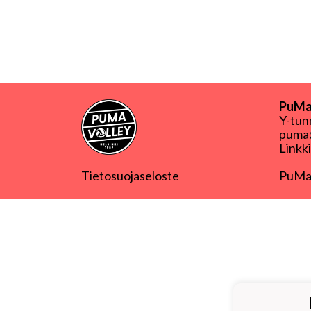
PuMa-
Y-tu
puma@
Linkk
Tietosuojaseloste
PuMa