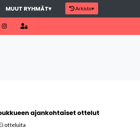
MUUT RYHMÄT
▾
Arkisto
▾
oukkueen ajankohtaiset ottelut
Ei otteluita