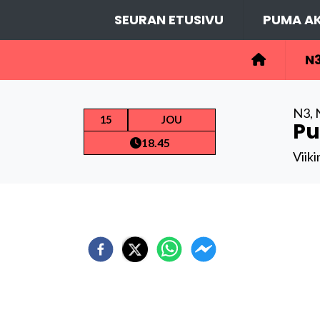
SEURAN ETUSIVU
PUMA AK
N
N3
,
15
JOU
Pu
18.45
Viiki