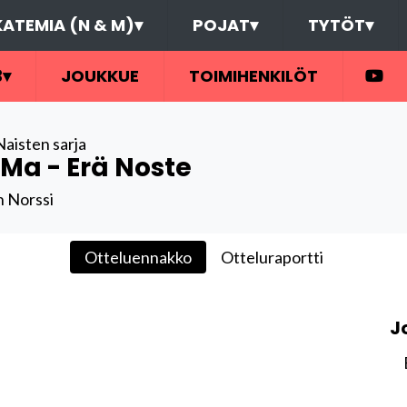
ATEMIA (N & M)
▾
POJAT
▾
TYTÖT
▾
3
▾
JOUKKUE
TOIMIHENKILÖT
Naisten sarja
Ma - Erä Noste
n Norssi
Otteluennakko
Otteluraportti
J