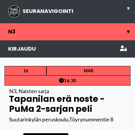
▾
SEURANAVIGOINTI
N3
▾
KIRJAUDU
16
MAR
16.30
N3
,
Naisten sarja
Tapanilan erä noste -
PuMa 2-sarjan peli
Suutarinkylän peruskoulu,Töyrynummentie 8