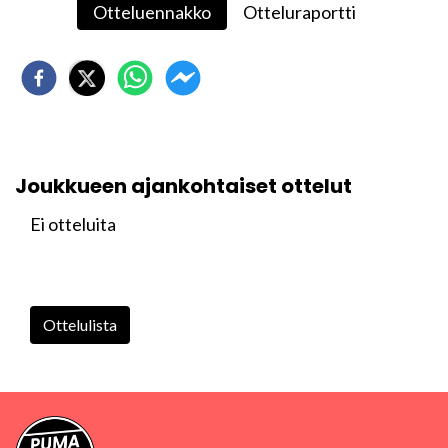
Otteluennakko
Otteluraportti
Joukkueen ajankohtaiset ottelut
Ei otteluita
Ottelulista