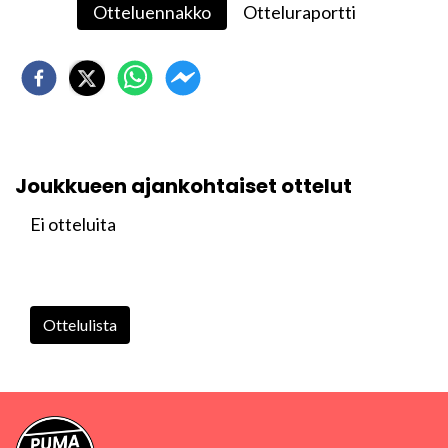
Otteluennakko
Otteluraportti
Joukkueen ajankohtaiset ottelut
Ei otteluita
Ottelulista