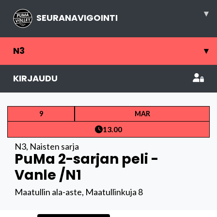
▾
SEURANAVIGOINTI
N3
▾
KIRJAUDU
9
MAR
13.00
N3
,
Naisten sarja
PuMa 2-sarjan peli -
Vanle /N1
Maatullin ala-aste, Maatullinkuja 8