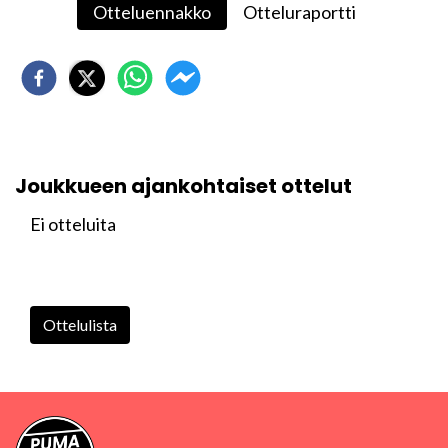
Otteluennakko
Otteluraportti
Joukkueen ajankohtaiset ottelut
Ei otteluita
Ottelulista