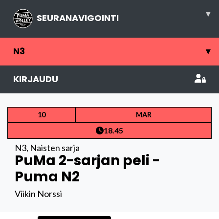
▾
SEURANAVIGOINTI
N3
▾
KIRJAUDU
10
MAR
18.45
N3
,
Naisten sarja
PuMa 2-sarjan peli -
Puma N2
Viikin Norssi