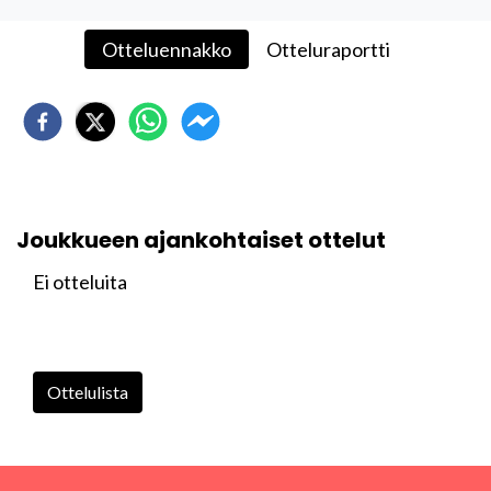
Otteluennakko
Otteluraportti
Joukkueen ajankohtaiset ottelut
Ei otteluita
Ottelulista