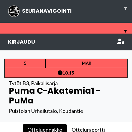
▾
SEURANAVIGOINTI
▾
KIRJAUDU
5
MAR
18.15
Tytöt B3
,
Paikallisarja
Puma C-Akatemia1 -
PuMa
Puistolan Urheilutalo, Koudantie
Otteluennakko
Otteluraportti